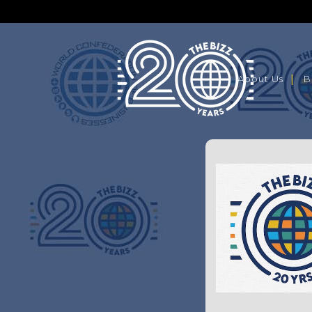
About Us
B