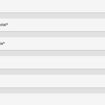
stal
ia