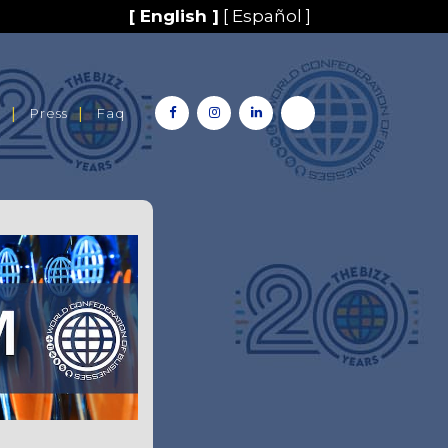
[ English ]
[ Español ]
y
Press
Faq