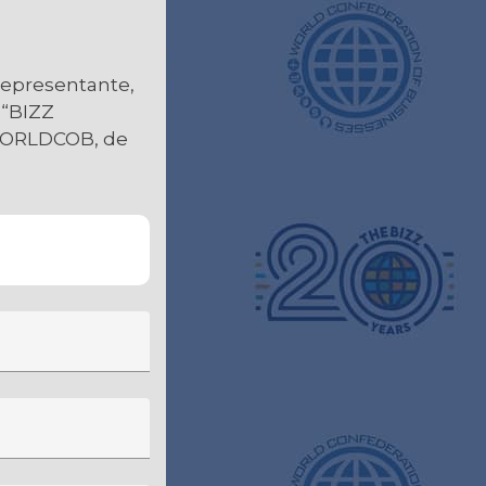
 representante,
 “BIZZ
 WORLDCOB, de