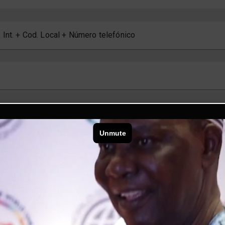
 Int. + Cod. Local + Número telefónico
a 1
a 2