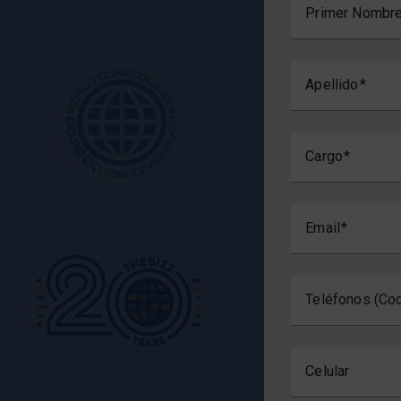
Primer Nombr
Apellido
Cargo
Email
Teléfonos (Cod
Celular