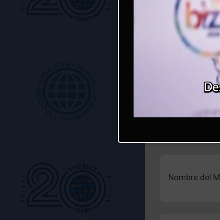
Estado/Provin
Código postal(
País:
Email:
Nombre del M